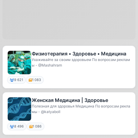
Физиотерапия • Здоровье • Медицина
Ухаживайте за своим здоровьем По вопросам реклам
ы - @Mashahram
9 621
1 083
Женская Медицина | Здоровье
Полезная для здоровья Медицина По вопросам рекла
мы - @katyaboll
8 496
1 086