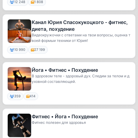
12 248
1 808
Канал Юрия Спасокукоцкого - фитнес,
диета, похудение
Видеокружочки с ответами на твои вопросы, оценка т
воей формыи техники от Юрия!
10 990
27 199
Йога • Фитнес • Похудение
В здоровом теле - здоровый дух. Следим за телом и д
уховной составляющей.
359
414
Фитнес • Йога • Похудение
Фитнес полезен для здоровья