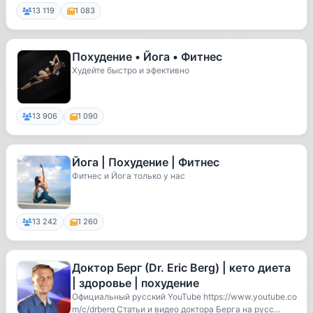
13 119
1 083
Похудение • Йога • Фитнес
Худейте быстро и эфективно
13 906
1 090
Йога | Похудение | Фитнес
Фитнес и Йога только у нас
13 242
1 260
Доктор Берг (Dr. Eric Berg) | кето диета
| здоровье | похудение
Официальный русский YouTube https://www.youtube.co
m/c/drberg Статьи и видео доктора Берга на русс...