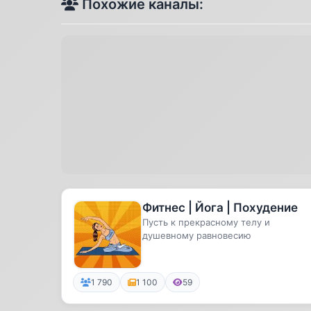
Похожие каналы:
Фитнес | Йога | Похудение
Пусть к прекрасному телу и
душевному равновесию
1 790
1 100
59