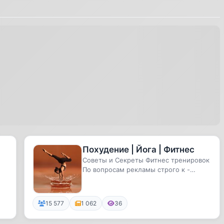
Похудение | Йога | Фитнес
Советы и Секреты Фитнес тренировок
По вопросам рекламы строго к -
@alexandralion
15 577
1 062
36