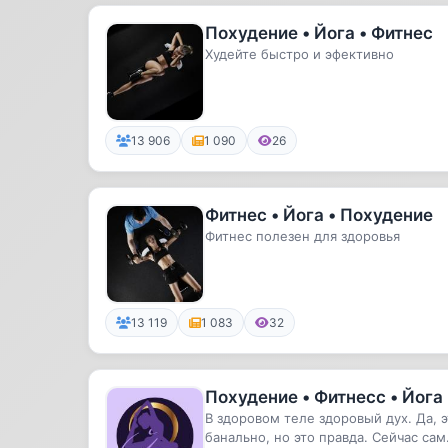
Похудение • Йога • Фитнес
Худейте быстро и эфективно
13 906
1 090
26
Фитнес • Йога • Похудение
Фитнес полезен для здоровья
13 119
1 083
32
Похудение • Фитнесс • Йога
В здоровом теле здоровый дух. Да, 
банально, но это правда. Сейчас са