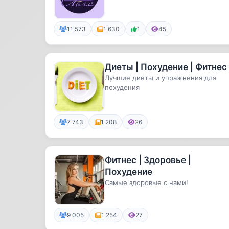
время взяться за голо...
11 573
1 630
1
45
Диеты | Похудение | Фитнес
Лучшие диеты и упражнения для
похудения
7 743
1 208
26
Фитнес | Здоровье |
Похудение
Самые здоровые с нами!
9 005
1 254
27