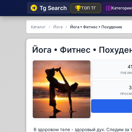
Tg Searсh
Категории
ТОП ТГ
Каталог
Йога
Йога • Фитнес • Похудение
Йога • Фитнес • Похуде
4
ПУБЛИ
3
ПРОСМ
В здоровом теле - здоровый дух. Следим за