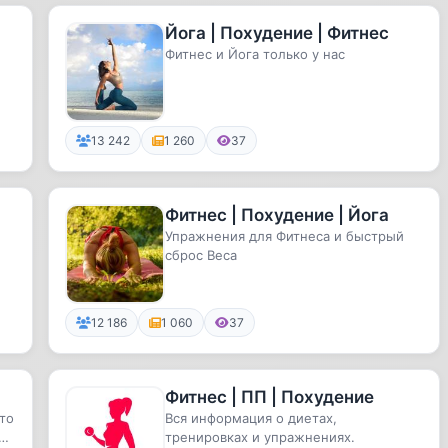
Йога | Похудение | Фитнес
Фитнес и Йога только у нас
13 242
1 260
37
Фитнес | Похудение | Йога
Упражнения для Фитнеса и быстрый
сброс Веса
12 186
1 060
37
Фитнес | ПП | Похудение
это
Вся информация о диетах,
мое
тренировках и упражнениях.