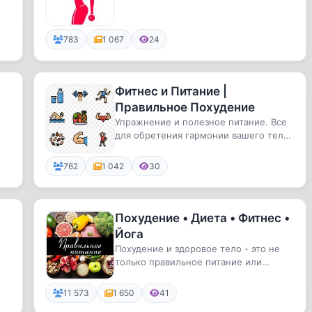
783
1 067
24
Фитнес и Питание |
Правильное Похудение
Упражнение и полезное питание. Все
для обретения гармонии вашего тела.
По вопросам рекламы - @kam...
762
1 042
30
Похудение • Диета • Фитнес •
Йога
Похудение и здоровое тело - это не
только правильное питание или
упражнения. Это комплекс, про ко...
11 573
1 650
41