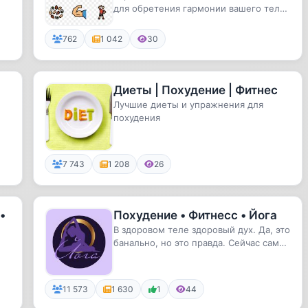
для обретения гармонии вашего тела.
По вопросам рекламы - @kam...
762
1 042
30
Диеты | Похудение | Фитнес
Лучшие диеты и упражнения для
похудения
7 743
1 208
26
•
Похудение • Фитнесс • Йога
В здоровом теле здоровый дух. Да, это
банально, но это правда. Сейчас самое
время взяться за голо...
11 573
1 630
1
44