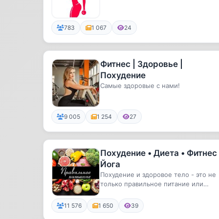
783
1 067
24
Фитнес | Здоровье |
Похудение
Самые здоровые с нами!
9 005
1 254
27
Похудение • Диета • Фитнес 
Йога
Похудение и здоровое тело - это не
только правильное питание или
упражнения. Это комплекс, про ко...
11 576
1 650
39