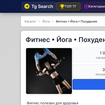
Tg Searсh
Категории
ТОП ТГ
Каталог
Йога
Фитнес • Йога • Похудение
Фитнес • Йога • Похуде
1 
ПУБЛИ
3
ПРОСМ
Фитнес полезен для здоровья