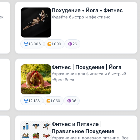
Похудение • Йога • Фитнес
ок
Худейте быстро и эфективно
13 906
1 090
26
Фитнес | Похудение | Йога
Упражнения для Фитнеса и быстрый
сброс Веса
12 186
1 060
36
Фитнес и Питание |
Правильное Похудение
Упражнение и полезное питание. Все