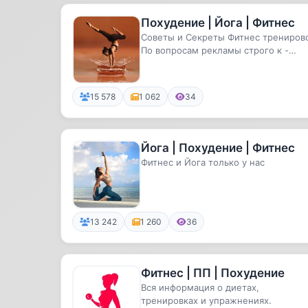
Похудение | Йога | Фитнес
Советы и Секреты Фитнес трениров
По вопросам рекламы строго к -
@alexandralion
15 578
1 062
34
Йога | Похудение | Фитнес
Фитнес и Йога только у нас
13 242
1 260
36
Фитнес | ПП | Похудение
Вся информация о диетах,
тренировках и упражнениях.