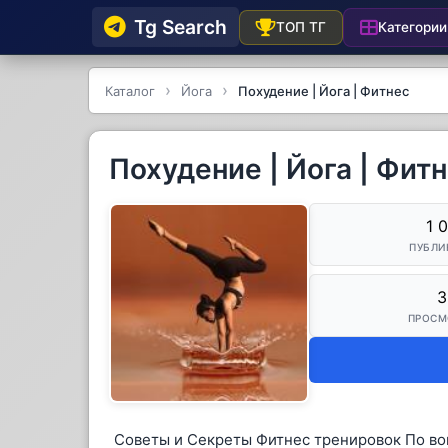
Tg Searсh
Категории
ТОП ТГ
Каталог
Йога
Похудение | Йога | Фитнес
Похудение | Йога | Фит
1 
ПУБЛИ
3
ПРОСМ
Советы и Секреты Фитнес тренировок По воп