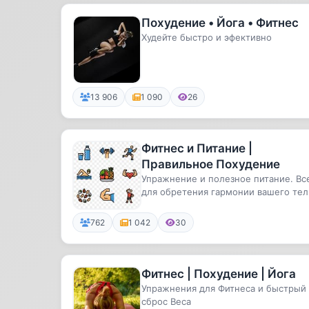
Похудение • Йога • Фитнес
Худейте быстро и эфективно
13 906
1 090
26
Фитнес и Питание |
Правильное Похудение
Упражнение и полезное питание. Вс
для обретения гармонии вашего тел
По вопросам рекламы - @kam...
762
1 042
30
Фитнес | Похудение | Йога
Упражнения для Фитнеса и быстрый
сброс Веса