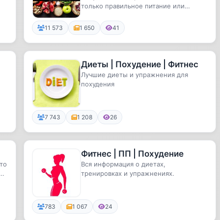
только правильное питание или
упражнения. Это комплекс, про ко...
11 573
1 650
41
Диеты | Похудение | Фитнес
Лучшие диеты и упражнения для
похудения
7 743
1 208
26
Фитнес | ПП | Похудение
это
Вся информация о диетах,
мое
тренировках и упражнениях.
783
1 067
24