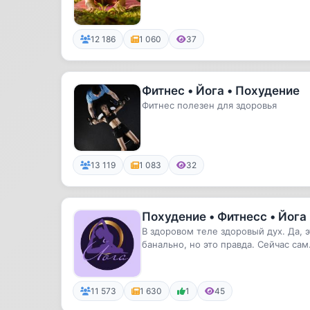
12 186
1 060
37
Фитнес • Йога • Похудение
Фитнес полезен для здоровья
13 119
1 083
32
Похудение • Фитнесс • Йога
В здоровом теле здоровый дух. Да, 
банально, но это правда. Сейчас са
время взяться за голо...
11 573
1 630
1
45