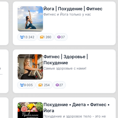
Йога | Похудение | Фитнес
Фитнес и Йога только у нас
13 242
1 260
37
Фитнес | Здоровье |
Похудение
е
Самые здоровые с нами!
а.
9 005
1 254
27
Похудение • Диета • Фитнес •
Йога
Похудение и здоровое тело - это не