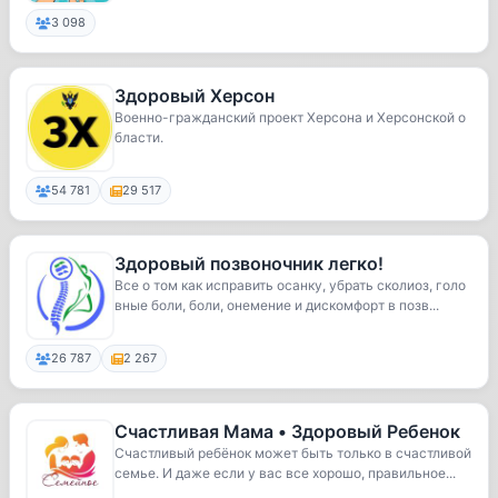
3 098
Здоровый Херсон
Военно-гражданский проект Херсона и Херсонской о
бласти.
54 781
29 517
Здоровый позвоночник легко!
Все о том как исправить осанку, убрать сколиоз, голо
вные боли, боли, онемение и дискомфорт в позв...
26 787
2 267
Счастливая Мама • Здоровый Ребенок
Счастливый ребёнок может быть только в счастливой
семье. И даже если у вас все хорошо, правильное...