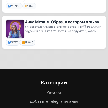
20 308
1 648
Анна Муза 💄 Образ, в котором я живу
💃 Маркетолог, бизнес-спикер, автор книг🏆 Реалити п
охудения с 80+ кг👩‍🦰 Посты "на подумать", котор...
5 717
19 045
Категории
Каталог
Добавьте Telegram-канал