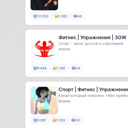
10 550
1 082
46
Фитнес | Упражнения | ЗОЖ
Спорт - залог долгой и счастливой
жизни
6 646
1 060
34
Спорт | Фитнес | Упражнени
Канал который поможет тебе прийти
форму
6 997
1 093
30