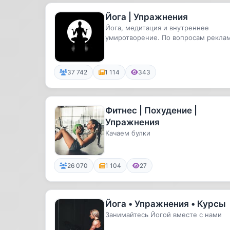
Йога | Упражнения
Йога, медитация и внутреннее
умиротворение. По вопросам рекла
: @whitefox_ads
37 742
1 114
343
Фитнес | Похудение |
Упражнения
Качаем булки
26 070
1 104
27
Йога • Упражнения • Курсы
Занимайтесь Йогой вместе с нами