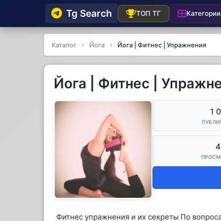
Tg Searсh
Категории
ТОП ТГ
Каталог
Йога
Йога | Фитнес | Упражнения
Йога | Фитнес | Упражн
1 
ПУБЛИ
4
ПРОСМ
Фитнес упражнения и их секреты По вопро