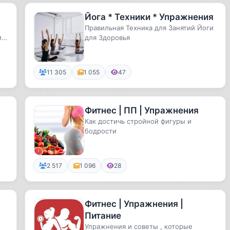
Йога * Техники * Упражнения
Правильная Техника для Занятий Йоги
мы
для Здоровья
11 305
1 055
47
Фитнес | ПП | Упражнения
Как достичь стройной фигуры и
бодрости
2 517
1 096
28
Фитнес | Упражнения |
Питание
Упражнения и советы , которые