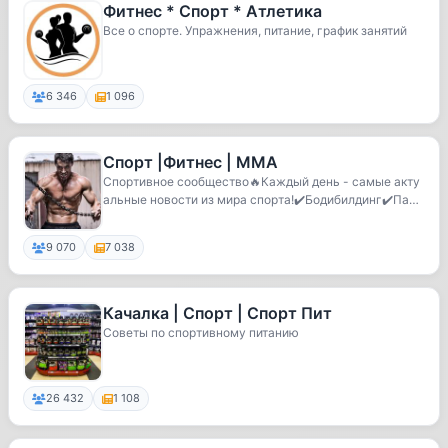
Фитнес * Спорт * Атлетика
Все о спорте. Упражнения, питание, график занятий
6 346
1 096
Спорт |Фитнес | ММА
Спортивное сообщество🔥Каждый день - самые акту
альные новости из мира спорта!✔️Бодибилдинг✔️Пауэ
рл...
9 070
7 038
Качалка | Спорт | Спорт Пит
Советы по спортивному питанию
26 432
1 108