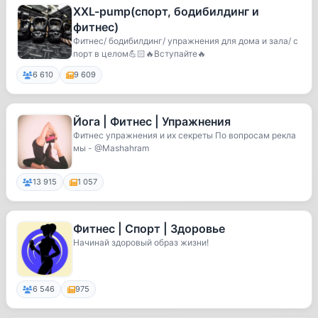
XXL-pump(спорт, бодибилдинг и
фитнес)
Фитнес/ бодибилдинг/ упражнения для дома и зала/ с
порт в целом💪🏻🔥Вступайте🔥
6 610
9 609
Йога | Фитнес | Упражнения
Фитнес упражнения и их секреты По вопросам рекла
мы - @Mashahram
13 915
1 057
Фитнес | Спорт | Здоровье
Начинай здоровый образ жизни!
6 546
975