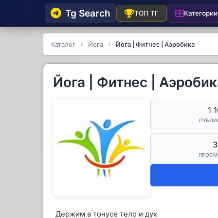
Tg Searсh
Категории
ТОП ТГ
Каталог
Йога
Йога | Фитнес | Аэробика
Йога | Фитнес | Аэробик
1 
ПУБЛИ
3
ПРОСМ
Держим в тонусе тело и дух