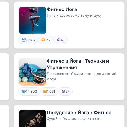
Фитнес Йога
Путь к здоровому телу и духу
1 843
962
41
Фитнес и Йога | Техники и
Упражнения
Правильные Упражнения для занятий
Йоги
14 803
1 061
57
Похудение • Йога • Фитнес
ю
Худейте быстро и эфективно