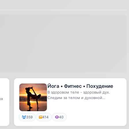
Йога • Фитнес • Похудение
В здоровом теле - здоровый дух.
Следим за телом и духовной
ля
составляющей.
359
414
40