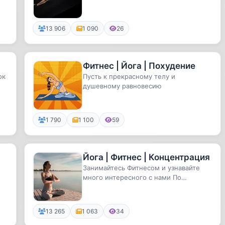
13 906
1 090
26
Фитнес | Йога | Похудение
ок
Пусть к прекрасному телу и
душевному равновесию
1 790
1 100
59
Йога | Фитнес | Концентрация
Занимайтесь Фитнесом и узнавайте
много интересного с нами По
вопросам рекламы - @DianaNevl
13 265
1 063
34