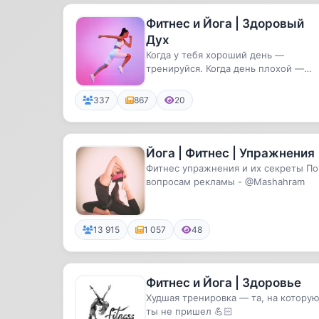
Фитнес и Йога | Здоровый
Дух
Когда у тебя хороший день —
тренируйся. Когда день плохой —
тренируйся больше
337
867
20
Йога | Фитнес | Упражнения
Фитнес упражнения и их секреты По
вопросам рекламы - @Mashahram
13 915
1 057
48
Фитнес и Йога | Здоровье
Худшая тренировка — та, на котору
ты не пришел 💪🏻