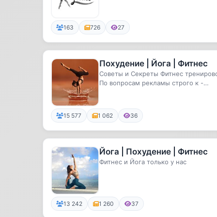
163
726
27
Похудение | Йога | Фитнес
Советы и Секреты Фитнес трениров
По вопросам рекламы строго к -
@alexandralion
15 577
1 062
36
Йога | Похудение | Фитнес
Фитнес и Йога только у нас
13 242
1 260
37